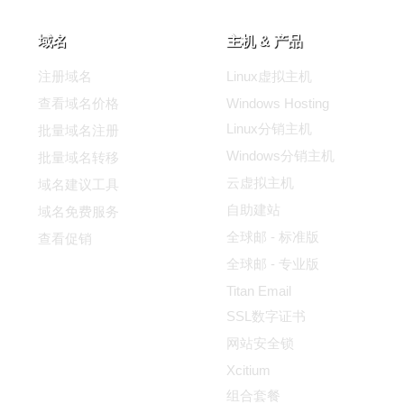
域名
主机 & 产品
注册域名
Linux虚拟主机
查看域名价格
Windows Hosting
Linux分销主机
批量域名注册
Windows分销主机
批量域名转移
云虚拟主机
域名建议工具
自助建站
域名免费服务
全球邮 - 标准版
查看促销
全球邮 - 专业版
Titan Email
SSL数字证书
网站安全锁
Xcitium
组合套餐