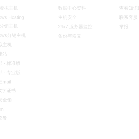
ux虚拟主机
数据中心资料
查看知识
ows Hosting
主机安全
联系客服
ux分销主机
24x7 服务器监控
举报
dows分销主机
备份与恢复
拟主机
建站
 - 标准版
 - 专业版
 Email
L数字证书
安全锁
um
套餐