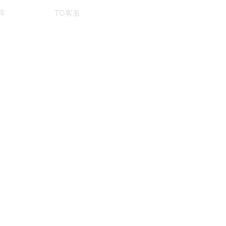
库
TG客服