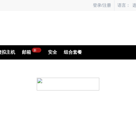
语言：
登录/注册
新
虚拟主机
邮箱
安全
组合套餐
为您的网站云备份
都会面临网站崩溃，数据丢失的风险。Xcitium
让您即刻还原网站数据。